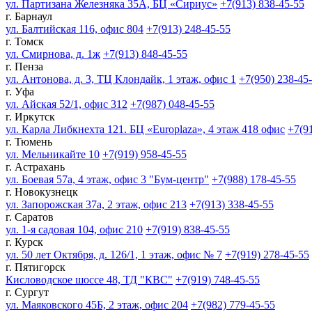
ул. Партизана Железняка 35А, БЦ «Сириус»
+7(913) 838-45-55
г. Барнаул
ул. Балтийская 116, офис 804
+7(913) 248-45-55
г. Томск
ул. Смирнова, д. 1ж
+7(913) 848-45-55
г. Пенза
ул. Антонова, д. 3, ТЦ Клондайк, 1 этаж, офис 1
+7(950) 238-45
г. Уфа
ул. Айская 52/1, офис 312
+7(987) 048-45-55
г. Иркутск
ул. Карла Либкнехта 121. БЦ «Europlaza», 4 этаж 418 офис
+7(9
г. Тюмень
ул. Мельникайте 10
+7(919) 958-45-55
г. Астрахань
ул. Боевая 57а, 4 этаж, офис 3 "Бум-центр"
+7(988) 178-45-55
г. Новокузнецк
ул. Запорожская 37а, 2 этаж, офис 213
+7(913) 338-45-55
г. Саратов
ул. 1-я садовая 104, офис 210
+7(919) 838-45-55
г. Курск
ул. 50 лет Октября, д. 126/1, 1 этаж, офис № 7
+7(919) 278-45-55
г. Пятигорск
Кисловодское шоссе 48, ТД "КВС"
+7(919) 748-45-55
г. Сургут
ул. Маяковского 45Б, 2 этаж, офис 204
+7(982) 779-45-55