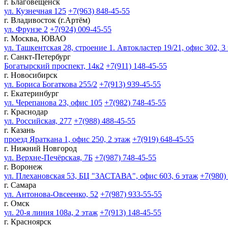
г. Благовещенск
ул. Кузнечная 125
+7(963) 848-45-55
г. Владивосток (г.Артём)
ул. Фрунзе 2
+7(924) 009-45-55
г. Москва, ЮВАО
ул. Ташкентская 28, строение 1. Автокластер 19/21, офис 302, 3
г. Санкт-Петербург
Богатырский проспект, 14к2
+7(911) 148-45-55
г. Новосибирск
ул. Бориса Богаткова 255/2
+7(913) 939-45-55
г. Екатеринбург
ул. Черепанова 23, офис 105
+7(982) 748-45-55
г. Краснодар
ул. Российская, 277
+7(988) 488-45-55
г. Казань
проезд Яраткана 1, офис 250, 2 этаж
+7(919) 648-45-55
г. Нижний Новгород
ул. Верхне-Печёрская, 7Б
+7(987) 748-45-55
г. Воронеж
ул. Плехановская 53, БЦ "ЗАСТАВА", офис 603, 6 этаж
+7(980)
г. Самара
ул. Антонова-Овсеенко, 52
+7(987) 933-55-55
г. Омск
ул. 20-я линия 108а, 2 этаж
+7(913) 148-45-55
г. Красноярск