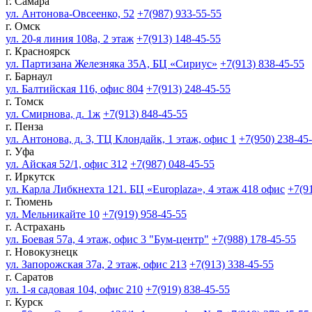
г. Самара
ул. Антонова-Овсеенко, 52
+7(987) 933-55-55
г. Омск
ул. 20-я линия 108а, 2 этаж
+7(913) 148-45-55
г. Красноярск
ул. Партизана Железняка 35А, БЦ «Сириус»
+7(913) 838-45-55
г. Барнаул
ул. Балтийская 116, офис 804
+7(913) 248-45-55
г. Томск
ул. Смирнова, д. 1ж
+7(913) 848-45-55
г. Пенза
ул. Антонова, д. 3, ТЦ Клондайк, 1 этаж, офис 1
+7(950) 238-45
г. Уфа
ул. Айская 52/1, офис 312
+7(987) 048-45-55
г. Иркутск
ул. Карла Либкнехта 121. БЦ «Europlaza», 4 этаж 418 офис
+7(9
г. Тюмень
ул. Мельникайте 10
+7(919) 958-45-55
г. Астрахань
ул. Боевая 57а, 4 этаж, офис 3 "Бум-центр"
+7(988) 178-45-55
г. Новокузнецк
ул. Запорожская 37а, 2 этаж, офис 213
+7(913) 338-45-55
г. Саратов
ул. 1-я садовая 104, офис 210
+7(919) 838-45-55
г. Курск