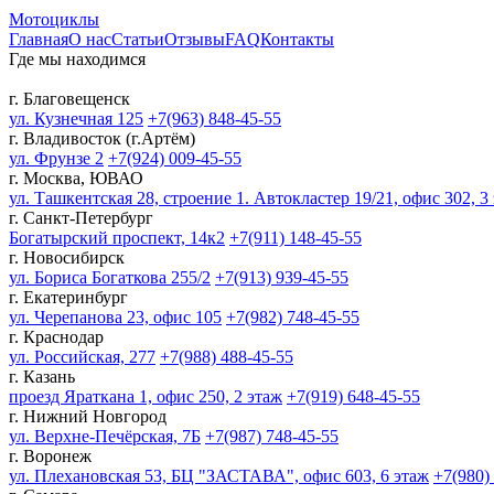
Мотоциклы
Главная
О нас
Статьи
Отзывы
FAQ
Контакты
Где мы находимся
г. Благовещенск
ул. Кузнечная 125
+7(963) 848-45-55
г. Владивосток (г.Артём)
ул. Фрунзе 2
+7(924) 009-45-55
г. Москва, ЮВАО
ул. Ташкентская 28, строение 1. Автокластер 19/21, офис 302, 3
г. Санкт-Петербург
Богатырский проспект, 14к2
+7(911) 148-45-55
г. Новосибирск
ул. Бориса Богаткова 255/2
+7(913) 939-45-55
г. Екатеринбург
ул. Черепанова 23, офис 105
+7(982) 748-45-55
г. Краснодар
ул. Российская, 277
+7(988) 488-45-55
г. Казань
проезд Яраткана 1, офис 250, 2 этаж
+7(919) 648-45-55
г. Нижний Новгород
ул. Верхне-Печёрская, 7Б
+7(987) 748-45-55
г. Воронеж
ул. Плехановская 53, БЦ "ЗАСТАВА", офис 603, 6 этаж
+7(980)