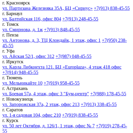
г. Красноярск
ул. Партизана Железняка 35А, БЦ «Сириус»
+7(913) 838-45-55
г. Барнаул
ул. Балтийская 116, офис 804
+7(913) 248-45-55
г. Томск
ул. Смирнова, д. 1ж
+7(913) 848-45-55
г. Пенза
ул. Антонова, д. 3, ТЦ Клондайк, 1 этаж, офис 1
+7(950) 238-
45-55
г. Уфа
ул. Айская 52/1, офис 312
+7(987) 048-45-55
г. Иркутск
ул. Карла Либкнехта 121. БЦ «Europlaza», 4 этаж 418 офис
+7(914) 948-45-55
г. Тюмень
ул. Мельникайте 10
+7(919) 958-45-55
г. Астрахань
ул. Боевая 57а, 4 этаж, офис 3 "Бум-центр"
+7(988) 178-45-55
г. Новокузнецк
ул. Запорожская 37а, 2 этаж, офис 213
+7(913) 338-45-55
г. Саратов
ул. 1-я садовая 104, офис 210
+7(919) 838-45-55
г. Курск
ул. 50 лет Октября, д. 126/1, 1 этаж, офис № 7
+7(919) 278-45-
55