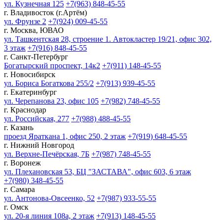
ул. Кузнечная 125
+7(963) 848-45-55
г. Владивосток (г.Артём)
ул. Фрунзе 2
+7(924) 009-45-55
г. Москва, ЮВАО
ул. Ташкентская 28, строение 1. Автокластер 19/21, офис 302,
3 этаж
+7(916) 848-45-55
г. Санкт-Петербург
Богатырский проспект, 14к2
+7(911) 148-45-55
г. Новосибирск
ул. Бориса Богаткова 255/2
+7(913) 939-45-55
г. Екатеринбург
ул. Черепанова 23, офис 105
+7(982) 748-45-55
г. Краснодар
ул. Российская, 277
+7(988) 488-45-55
г. Казань
проезд Яраткана 1, офис 250, 2 этаж
+7(919) 648-45-55
г. Нижний Новгород
ул. Верхне-Печёрская, 7Б
+7(987) 748-45-55
г. Воронеж
ул. Плехановская 53, БЦ "ЗАСТАВА", офис 603, 6 этаж
+7(980) 348-45-55
г. Самара
ул. Антонова-Овсеенко, 52
+7(987) 933-55-55
г. Омск
ул. 20-я линия 108а, 2 этаж
+7(913) 148-45-55