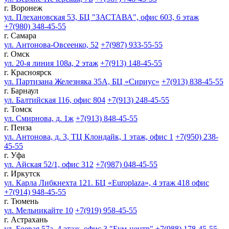
г. Воронеж
ул. Плехановская 53, БЦ "ЗАСТАВА", офис 603, 6 этаж
+7(980) 348-45-55
г. Самара
ул. Антонова-Овсеенко, 52
+7(987) 933-55-55
г. Омск
ул. 20-я линия 108а, 2 этаж
+7(913) 148-45-55
г. Красноярск
ул. Партизана Железняка 35А, БЦ «Сириус»
+7(913) 838-45-55
г. Барнаул
ул. Балтийская 116, офис 804
+7(913) 248-45-55
г. Томск
ул. Смирнова, д. 1ж
+7(913) 848-45-55
г. Пенза
ул. Антонова, д. 3, ТЦ Клондайк, 1 этаж, офис 1
+7(950) 238-
45-55
г. Уфа
ул. Айская 52/1, офис 312
+7(987) 048-45-55
г. Иркутск
ул. Карла Либкнехта 121. БЦ «Europlaza», 4 этаж 418 офис
+7(914) 948-45-55
г. Тюмень
ул. Мельникайте 10
+7(919) 958-45-55
г. Астрахань
ул. Боевая 57а, 4 этаж, офис 3 "Бум-центр"
+7(988) 178-45-55