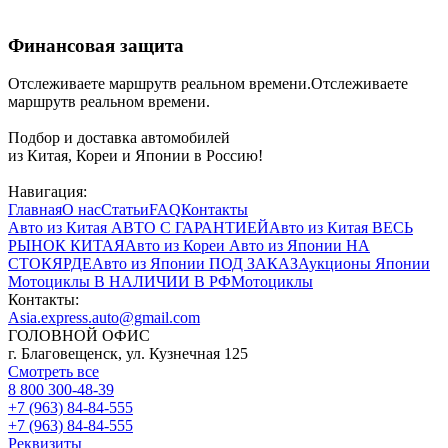
Финансовая защита
Отслеживаете маршрутв реальном времени.Отслеживаете
маршрутв реальном времени.
Подбор и доставка автомобилей
из Китая, Кореи и Японии в Россию!
Навигация:
Главная
О нас
Статьи
FAQ
Контакты
Авто из Китая
АВТО С ГАРАНТИЕЙ
Авто из Китая
ВЕСЬ
РЫНОК КИТАЯ
Авто из Кореи
Авто из Японии
НА
СТОКЯРДЕ
Авто из Японии
ПОД ЗАКАЗ
Аукционы Японии
Мотоциклы
В НАЛИЧИИ В РФ
Мотоциклы
Контакты:
Asia.express.auto@gmail.com
ГОЛОВНОЙ ОФИС
г. Благовещенск, ул. Кузнечная 125
Смотреть все
8 800 300-48-39
+7 (963) 84-84-555
+7 (963) 84-84-555
Реквизиты