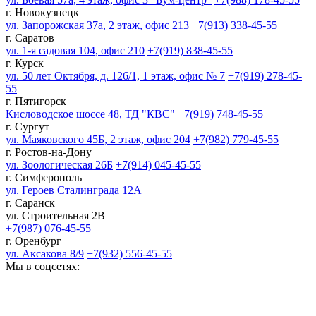
г. Новокузнецк
ул. Запорожская 37а, 2 этаж, офис 213
+7(913) 338-45-55
г. Саратов
ул. 1-я садовая 104, офис 210
+7(919) 838-45-55
г. Курск
ул. 50 лет Октября, д. 126/1, 1 этаж, офис № 7
+7(919) 278-45-
55
г. Пятигорск
Кисловодское шоссе 48, ТД "КВС"
+7(919) 748-45-55
г. Сургут
ул. Маяковского 45Б, 2 этаж, офис 204
+7(982) 779-45-55
г. Ростов-на-Дону
ул. Зоологическая 26Б
+7(914) 045-45-55
г. Симферополь
ул. Героев Сталинграда 12А
г. Саранск
ул. Строительная 2В
+7(987) 076-45-55
г. Оренбург
ул. Аксакова 8/9
+7(932) 556-45-55
Мы в соцсетях: