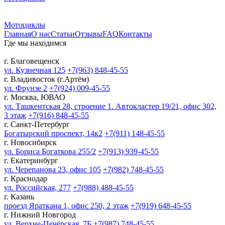
Мотоциклы
Главная
О нас
Статьи
Отзывы
FAQ
Контакты
Где мы находимся
г. Благовещенск
ул. Кузнечная 125
+7(963) 848-45-55
г. Владивосток (г.Артём)
ул. Фрунзе 2
+7(924) 009-45-55
г. Москва, ЮВАО
ул. Ташкентская 28, строение 1. Автокластер 19/21, офис 302,
3 этаж
+7(916) 848-45-55
г. Санкт-Петербург
Богатырский проспект, 14к2
+7(911) 148-45-55
г. Новосибирск
ул. Бориса Богаткова 255/2
+7(913) 939-45-55
г. Екатеринбург
ул. Черепанова 23, офис 105
+7(982) 748-45-55
г. Краснодар
ул. Российская, 277
+7(988) 488-45-55
г. Казань
проезд Яраткана 1, офис 250, 2 этаж
+7(919) 648-45-55
г. Нижний Новгород
ул. Верхне-Печёрская, 7Б
+7(987) 748-45-55