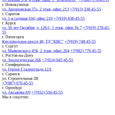
г. Новокузнецк
ул. Запорожская 37а, 2 этаж, офис 213
+7(913) 338-45-55
г. Саратов
ул. 1-я садовая 104, офис 210
+7(919) 838-45-55
г. Курск
ул. 50 лет Октября, д. 126/1, 1 этаж, офис № 7
+7(919) 278-45-
55
г. Пятигорск
Кисловодское шоссе 48, ТД "КВС"
+7(919) 748-45-55
г. Сургут
ул. Маяковского 45Б, 2 этаж, офис 204
+7(982) 779-45-55
г. Ростов-на-Дону
ул. Зоологическая 26Б
+7(914) 045-45-55
г. Симферополь
ул. Героев Сталинграда 12А
г. Саранск
ул. Строительная 2В
+7(987) 076-45-55
г. Оренбург
ул. Аксакова 8/9
+7(932) 556-45-55
Мы в соцсетях: