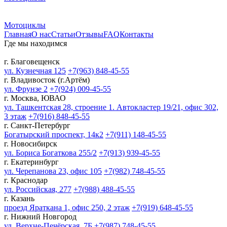
Мотоциклы
Главная
О нас
Статьи
Отзывы
FAQ
Контакты
Где мы находимся
г. Благовещенск
ул. Кузнечная 125
+7(963) 848-45-55
г. Владивосток (г.Артём)
ул. Фрунзе 2
+7(924) 009-45-55
г. Москва, ЮВАО
ул. Ташкентская 28, строение 1. Автокластер 19/21, офис 302,
3 этаж
+7(916) 848-45-55
г. Санкт-Петербург
Богатырский проспект, 14к2
+7(911) 148-45-55
г. Новосибирск
ул. Бориса Богаткова 255/2
+7(913) 939-45-55
г. Екатеринбург
ул. Черепанова 23, офис 105
+7(982) 748-45-55
г. Краснодар
ул. Российская, 277
+7(988) 488-45-55
г. Казань
проезд Яраткана 1, офис 250, 2 этаж
+7(919) 648-45-55
г. Нижний Новгород
ул. Верхне-Печёрская, 7Б
+7(987) 748-45-55