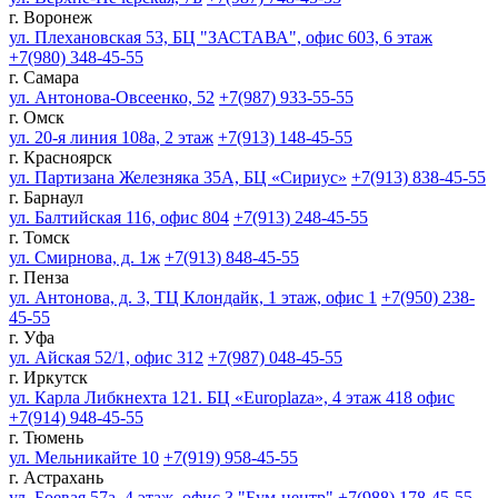
г. Воронеж
ул. Плехановская 53, БЦ "ЗАСТАВА", офис 603, 6 этаж
+7(980) 348-45-55
г. Самара
ул. Антонова-Овсеенко, 52
+7(987) 933-55-55
г. Омск
ул. 20-я линия 108а, 2 этаж
+7(913) 148-45-55
г. Красноярск
ул. Партизана Железняка 35А, БЦ «Сириус»
+7(913) 838-45-55
г. Барнаул
ул. Балтийская 116, офис 804
+7(913) 248-45-55
г. Томск
ул. Смирнова, д. 1ж
+7(913) 848-45-55
г. Пенза
ул. Антонова, д. 3, ТЦ Клондайк, 1 этаж, офис 1
+7(950) 238-
45-55
г. Уфа
ул. Айская 52/1, офис 312
+7(987) 048-45-55
г. Иркутск
ул. Карла Либкнехта 121. БЦ «Europlaza», 4 этаж 418 офис
+7(914) 948-45-55
г. Тюмень
ул. Мельникайте 10
+7(919) 958-45-55
г. Астрахань
ул. Боевая 57а, 4 этаж, офис 3 "Бум-центр"
+7(988) 178-45-55