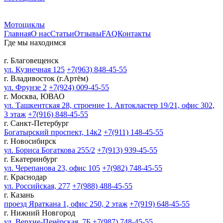
Мотоциклы
Главная
О нас
Статьи
Отзывы
FAQ
Контакты
Где мы находимся
г. Благовещенск
ул. Кузнечная 125
+7(963) 848-45-55
г. Владивосток (г.Артём)
ул. Фрунзе 2
+7(924) 009-45-55
г. Москва, ЮВАО
ул. Ташкентская 28, строение 1. Автокластер 19/21, офис 302,
3 этаж
+7(916) 848-45-55
г. Санкт-Петербург
Богатырский проспект, 14к2
+7(911) 148-45-55
г. Новосибирск
ул. Бориса Богаткова 255/2
+7(913) 939-45-55
г. Екатеринбург
ул. Черепанова 23, офис 105
+7(982) 748-45-55
г. Краснодар
ул. Российская, 277
+7(988) 488-45-55
г. Казань
проезд Яраткана 1, офис 250, 2 этаж
+7(919) 648-45-55
г. Нижний Новгород
ул. Верхне-Печёрская, 7Б
+7(987) 748-45-55