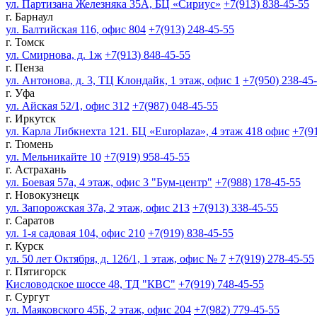
ул. Партизана Железняка 35А, БЦ «Сириус»
+7(913) 838-45-55
г. Барнаул
ул. Балтийская 116, офис 804
+7(913) 248-45-55
г. Томск
ул. Смирнова, д. 1ж
+7(913) 848-45-55
г. Пенза
ул. Антонова, д. 3, ТЦ Клондайк, 1 этаж, офис 1
+7(950) 238-45
г. Уфа
ул. Айская 52/1, офис 312
+7(987) 048-45-55
г. Иркутск
ул. Карла Либкнехта 121. БЦ «Europlaza», 4 этаж 418 офис
+7(9
г. Тюмень
ул. Мельникайте 10
+7(919) 958-45-55
г. Астрахань
ул. Боевая 57а, 4 этаж, офис 3 "Бум-центр"
+7(988) 178-45-55
г. Новокузнецк
ул. Запорожская 37а, 2 этаж, офис 213
+7(913) 338-45-55
г. Саратов
ул. 1-я садовая 104, офис 210
+7(919) 838-45-55
г. Курск
ул. 50 лет Октября, д. 126/1, 1 этаж, офис № 7
+7(919) 278-45-55
г. Пятигорск
Кисловодское шоссе 48, ТД "КВС"
+7(919) 748-45-55
г. Сургут
ул. Маяковского 45Б, 2 этаж, офис 204
+7(982) 779-45-55