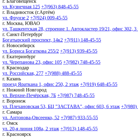
г. Благовещенск
ул. Кузнечная 125
+7(963) 848-45-55
г. Владивосток (г.Артём)
ул. Фрунзе 2
+7(924) 009-45-55
г. Москва, ЮВАО
ул. Ташкентская 28, строение 1. Автокластер 19/21, офис 302, 3
г. Санкт-Петербург
Богатырский проспект, 14к2
+7(911) 148-45-55
г. Новосибирск
ул. Бориса Богаткова 255/2
+7(913) 939-45-55
г. Екатеринбург
ул. Черепанова 23, офис 105
+7(982) 748-45-55
г. Краснодар
ул. Российская, 277
+7(988) 488-45-55
г. Казань
проезд Яраткана 1, офис 250, 2 этаж
+7(919) 648-45-55
г. Нижний Новгород
ул. Верхне-Печёрская, 7Б
+7(987) 748-45-55
г. Воронеж
ул. Плехановская 53, БЦ "ЗАСТАВА", офис 603, 6 этаж
+7(980)
г. Самара
ул. Антонова-Овсеенко, 52
+7(987) 933-55-55
г. Омск
ул. 20-я линия 108а, 2 этаж
+7(913) 148-45-55
г. Красноярск