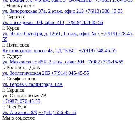
г. Новокузнецк
ул. Запорожская 37а, 2 этаж, офис 213
+7(913) 338-45-55
г. Саратов
ул. 1-я садовая 104, офис 210
+7(919) 838-45-55
г. Курск
ул. 50 лет Октября, д. 126/1, 1 этаж, офис № 7
+7(919) 278-45-
55
г. Пятигорск
Кисловодское шоссе 48, ТД "КВС"
+7(919) 748-45-55
г. Сургут
ул. Маяковского 45Б, 2 этаж, офис 204
+7(982) 779-45-55
г. Ростов-на-Дону
ул. Зоологическая 26Б
+7(914) 045-45-55
г. Симферополь
ул. Героев Сталинграда 12А
г. Саранск
ул. Строительная 2В
+7(987) 076-45-55
г. Оренбург
ул. Аксакова 8/9
+7(932) 556-45-55
Мы в соцсетях: