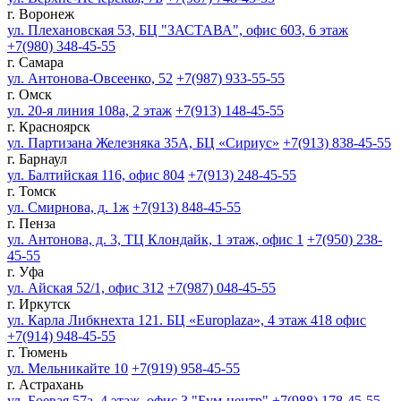
г. Воронеж
ул. Плехановская 53, БЦ "ЗАСТАВА", офис 603, 6 этаж
+7(980) 348-45-55
г. Самара
ул. Антонова-Овсеенко, 52
+7(987) 933-55-55
г. Омск
ул. 20-я линия 108а, 2 этаж
+7(913) 148-45-55
г. Красноярск
ул. Партизана Железняка 35А, БЦ «Сириус»
+7(913) 838-45-55
г. Барнаул
ул. Балтийская 116, офис 804
+7(913) 248-45-55
г. Томск
ул. Смирнова, д. 1ж
+7(913) 848-45-55
г. Пенза
ул. Антонова, д. 3, ТЦ Клондайк, 1 этаж, офис 1
+7(950) 238-
45-55
г. Уфа
ул. Айская 52/1, офис 312
+7(987) 048-45-55
г. Иркутск
ул. Карла Либкнехта 121. БЦ «Europlaza», 4 этаж 418 офис
+7(914) 948-45-55
г. Тюмень
ул. Мельникайте 10
+7(919) 958-45-55
г. Астрахань
ул. Боевая 57а, 4 этаж, офис 3 "Бум-центр"
+7(988) 178-45-55