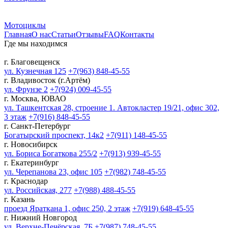
Мотоциклы
Главная
О нас
Статьи
Отзывы
FAQ
Контакты
Где мы находимся
г. Благовещенск
ул. Кузнечная 125
+7(963) 848-45-55
г. Владивосток (г.Артём)
ул. Фрунзе 2
+7(924) 009-45-55
г. Москва, ЮВАО
ул. Ташкентская 28, строение 1. Автокластер 19/21, офис 302,
3 этаж
+7(916) 848-45-55
г. Санкт-Петербург
Богатырский проспект, 14к2
+7(911) 148-45-55
г. Новосибирск
ул. Бориса Богаткова 255/2
+7(913) 939-45-55
г. Екатеринбург
ул. Черепанова 23, офис 105
+7(982) 748-45-55
г. Краснодар
ул. Российская, 277
+7(988) 488-45-55
г. Казань
проезд Яраткана 1, офис 250, 2 этаж
+7(919) 648-45-55
г. Нижний Новгород
ул. Верхне-Печёрская, 7Б
+7(987) 748-45-55