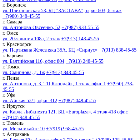
г. Воронеж
ул. Плехановская 53, БЦ "ЗАСТАВА", офис 603, 6 этаж
+7(980) 348-45-55
г. Самара
ул. Антонова-Овсеенко, 52
+7(987) 933-55-55
г. Омск
ул. 20-я линия 108а, 2 этаж
+7(913) 148-45-55
г. Красноярск
ул. Партизана Железняка 35А, БЦ «Сириус»
+7(913) 838-45-55
г. Барнаул
ул. Балтийская 116, офис 804
+7(913) 248-45-55
г. Томск
ул. Смирнова, д. 1ж
+7(913) 848-45-55
г. Пенза
ул. Антонова, д. 3, ТЦ Клондайк, 1 этаж, офис 1
+7(950) 238-
45-55
г. Уфа
ул. Айская 52/1, офис 312
+7(987) 048-45-55
г. Иркутск
ул. Карла Либкнехта 121. БЦ «Europlaza», 4 этаж 418 офис
+7(914) 948-45-55
г. Тюмень
ул. Мельникайте 10
+7(919) 958-45-55
г. Астрахань
ул. Боевая 57а, 4 этаж, офис 3 "Бум-центр"
+7(988) 178-45-55