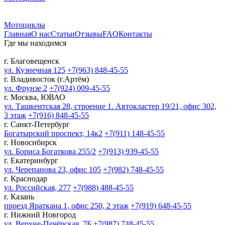
Мотоциклы
Главная
О нас
Статьи
Отзывы
FAQ
Контакты
Где мы находимся
г. Благовещенск
ул. Кузнечная 125
+7(963) 848-45-55
г. Владивосток (г.Артём)
ул. Фрунзе 2
+7(924) 009-45-55
г. Москва, ЮВАО
ул. Ташкентская 28, строение 1. Автокластер 19/21, офис 302,
3 этаж
+7(916) 848-45-55
г. Санкт-Петербург
Богатырский проспект, 14к2
+7(911) 148-45-55
г. Новосибирск
ул. Бориса Богаткова 255/2
+7(913) 939-45-55
г. Екатеринбург
ул. Черепанова 23, офис 105
+7(982) 748-45-55
г. Краснодар
ул. Российская, 277
+7(988) 488-45-55
г. Казань
проезд Яраткана 1, офис 250, 2 этаж
+7(919) 648-45-55
г. Нижний Новгород
ул. Верхне-Печёрская, 7Б
+7(987) 748-45-55